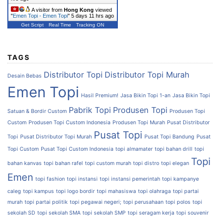
A visitor from
Hong Kong
viewed
"
Emen Topi - Emen Topi
"
5 days 11 hrs ago
Get Script
Real Time
Tracking ON
TAGS
Distributor Topi
Distributor Topi Murah
Desain Bebas
Emen Topi
Hasil Premium!
Jasa Bikin Topi 1-an
Jasa Bikin Topi
Pabrik Topi
Produsen Topi
Satuan & Bordir Custom
Produsen Topi
Custom
Produsen Topi Custom Indonesia
Produsen Topi Murah
Pusat Distributor
Pusat Topi
Topi
Pusat Distributor Topi Murah
Pusat Topi Bandung
Pusat
Topi Custom
Pusat Topi Custom Indonesia
topi almamater
topi bahan drill
topi
Topi
bahan kanvas
topi bahan rafel
topi custom murah
topi distro
topi elegan
Emen
topi fashion
topi instansi
topi instansi pemerintah
topi kampanye
caleg
topi kampus
topi logo bordir
topi mahasiswa
topi olahraga
topi partai
murah
topi partai politik
topi pegawai negeri;
topi perusahaan
topi polos
topi
sekolah SD
topi sekolah SMA
topi sekolah SMP
topi seragam kerja
topi souvenir