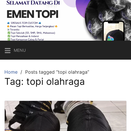
Skip
to
content
Emen
Topi
Topi
Custom
MENU
Sesuai
Keinginan,
Harga
Home
Posts tagged “topi olahraga”
Tag:
topi olahraga
Bersahabat!
Call
Hp/Wa:
083821620656