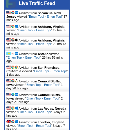
Live Traffic Feed
A visitor from
Secaucus, New
Jersey
viewed "
Emen Topi - Emen Topi
"
37
mins ago
A visitor from
Ashburn, Virginia
viewed "
Emen Topi - Emen Topi
"
19 hrs 55
mins ago
A visitor from
Ashburn, Virginia
viewed "
Emen Topi - Emen Topi
"
22 hrs 13
mins ago
A visitor from
Astana
viewed
"
Emen Topi - Emen Topi
"
23 hrs 58 mins
ago
A visitor from
San Francisco,
California
viewed "
Emen Topi - Emen Topi
"
1 day ago
A visitor from
Council Bluffs,
Iowa
viewed "
Emen Topi - Emen Topi
"
1
day 20 hrs ago
A visitor from
Council Bluffs,
Iowa
viewed "
Emen Topi - Emen Topi
"
2
days 21 hrs ago
A visitor from
Las Vegas, Nevada
viewed "
Emen Topi - Emen Topi
"
3 days 2
hrs ago
A visitor from
London, England
viewed "
Emen Topi - Emen Topi
"
3 days 7
hrs ago