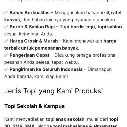
✅
Bahan Berkualitas
– Menggunakan bahan
drill, rafel,
kanvas
, dan bahan lainnya yang nyaman digunakan.
✅
Bordir & Sablon Rapi
– Topi
bordir logo
,
topi sablon
sesuai keinginan Anda.
✅
Harga Grosir & Murah
– Kami menawarkan
harga
terbaik untuk pemesanan banyak
.
✅
Pengerjaan Cepat
– Didukung tenaga profesional,
pesanan Anda selesai tepat waktu.
✅
Pengiriman ke Seluruh Indonesia
– Dimanapun
Anda berada, kami siap kirim!
Jenis Topi yang Kami Produksi
Topi Sekolah & Kampus
Kami menyediakan
topi anak sekolah
, mulai dari
topi
SD, SMP, SMA
, hingga
topi mahasiswa & almamater