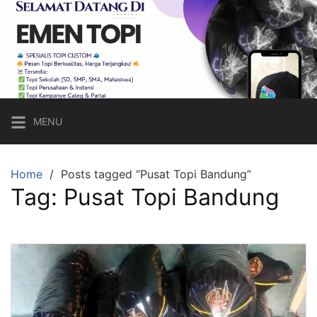
Skip
to
content
Emen
Topi
Topi
Custom
MENU
Sesuai
Keinginan,
Harga
Home
Posts tagged “Pusat Topi Bandung”
Tag:
Pusat Topi Bandung
Bersahabat!
Call
Hp/Wa:
083821620656