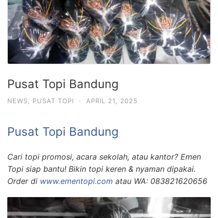
Pusat Topi Bandung
NEWS
,
PUSAT TOPI
·
APRIL 21, 2025
Pusat Topi Bandung
Cari topi promosi, acara sekolah, atau kantor? Emen
Topi siap bantu! Bikin topi keren & nyaman dipakai.
Order di
www.ementopi.com
atau WA: 083821620656