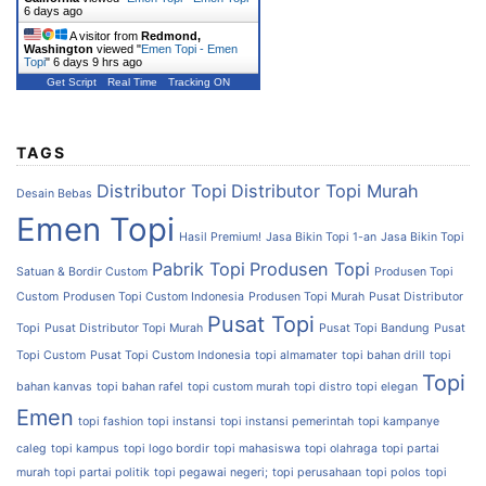
6 days ago
A visitor from
Redmond,
Washington
viewed "
Emen Topi - Emen
Topi
"
6 days 9 hrs ago
Get Script
Real Time
Tracking ON
TAGS
Distributor Topi
Distributor Topi Murah
Desain Bebas
Emen Topi
Hasil Premium!
Jasa Bikin Topi 1-an
Jasa Bikin Topi
Pabrik Topi
Produsen Topi
Satuan & Bordir Custom
Produsen Topi
Custom
Produsen Topi Custom Indonesia
Produsen Topi Murah
Pusat Distributor
Pusat Topi
Topi
Pusat Distributor Topi Murah
Pusat Topi Bandung
Pusat
Topi Custom
Pusat Topi Custom Indonesia
topi almamater
topi bahan drill
topi
Topi
bahan kanvas
topi bahan rafel
topi custom murah
topi distro
topi elegan
Emen
topi fashion
topi instansi
topi instansi pemerintah
topi kampanye
caleg
topi kampus
topi logo bordir
topi mahasiswa
topi olahraga
topi partai
murah
topi partai politik
topi pegawai negeri;
topi perusahaan
topi polos
topi