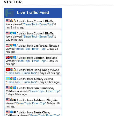
VISITOR
Live Traffic Feed
A visitor from
Council Bluffs,
Iowa
viewed "
Emen Topi - Emen Topi
"
8
hrs 9 mins ago
A visitor from
Council Bluffs,
Iowa
viewed "
Emen Topi - Emen Topi
"
1
day 9 hrs ago
A visitor from
Las Vegas, Nevada
viewed "
Emen Topi - Emen Topi
"
1 day 14
hrs ago
A visitor from
London, England
viewed "
Emen Topi - Emen Topi
"
1 day 20
hrs ago
A visitor from
Hong Kong
viewed
"
Emen Topi - Emen Topi
"
3 days 23 hrs ago
A visitor from
Almaty
viewed
"
Emen Topi - Emen Topi
"
5 days 9 hrs ago
A visitor from
San Francisco,
California
viewed "
Emen Topi - Emen Topi
"
5 days 9 hrs ago
A visitor from
Ashburn, Virginia
viewed "
Emen Topi - Emen Topi
"
5 days 16
hrs ago
A visitor from
Santa Clara,
California
viewed "
Emen Topi - Emen Topi
"