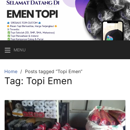
Skip
to
content
Emen
Topi
Topi
Custom
MENU
Sesuai
Keinginan,
Harga
Home
Posts tagged “Topi Emen”
Tag:
Topi Emen
Bersahabat!
Call
Hp/Wa:
083821620656