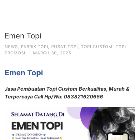
Emen Topi
NEWS
,
PABRIK TOPI
,
PUSAT TOPI
,
TOPI CUSTOM
,
TOPI
PROMOSI
·
MARCH 30, 2025
Emen Topi
Jasa Pembuatan Topi Custom Berkualitas, Murah &
Terpercaya Call Hp/Wa: 083821620656