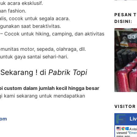
k acara eksklusif.
an fashion.
PESAN T
lis, cocok untuk segala acara.
DISINI:
unakan saat beraktivitas.
– Cocok untuk hiking, camping, dan aktivitas
munitas motor, sepeda, olahraga, dll.
 untuk gaya santai sehari-hari.
Sekarang ! di
Pabrik Topi
pi custom dalam jumlah kecil hingga besar
gi kami sekarang untuk mendapatkan
VISITOR
com
Liv
A vis
viewed "
Emen
mins ago