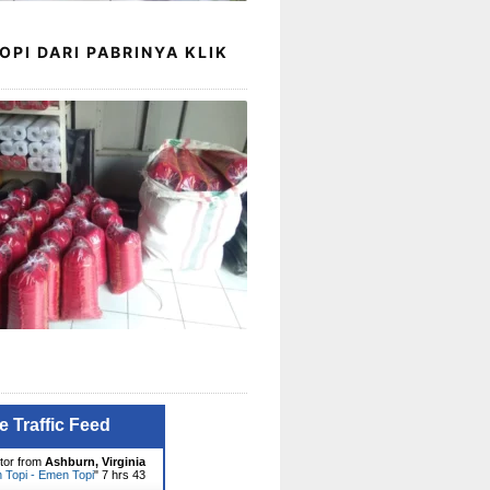
OPI DARI PABRINYA KLIK
e Traffic Feed
itor from
Ashburn, Virginia
 Topi - Emen Topi
"
7 hrs 43