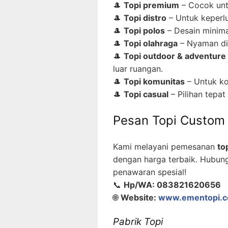
🎩
Topi premium
– Cocok untu
🎩
Topi distro
– Untuk keperlu
🎩
Topi polos
– Desain minima
🎩
Topi olahraga
– Nyaman dig
🎩
Topi outdoor & adventure
luar ruangan.
🎩
Topi komunitas
– Untuk ko
🎩
Topi casual
– Pilihan tepat
Pesan Topi Custom 
Kami melayani pemesanan
to
dengan harga terbaik. Hubun
penawaran spesial!
📞
Hp/WA: 083821620656
🌐
Website:
www.ementopi.
Pabrik Topi