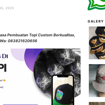
0, 2025
GALERY 
Jasa Pembuatan Topi Custom Berkualitas,
p/Wa: 083821620656