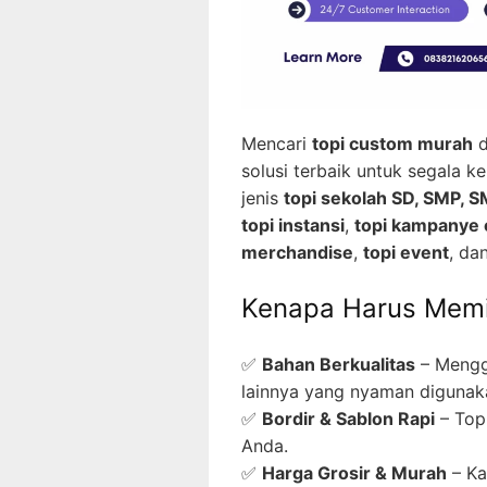
Mencari
topi custom murah
d
solusi terbaik untuk segala 
jenis
topi sekolah SD, SMP, 
topi instansi
,
topi kampanye 
merchandise
,
topi event
, da
Kenapa Harus Memil
✅
Bahan Berkualitas
– Meng
lainnya yang nyaman digunak
✅
Bordir & Sablon Rapi
– Top
Anda.
✅
Harga Grosir & Murah
– K