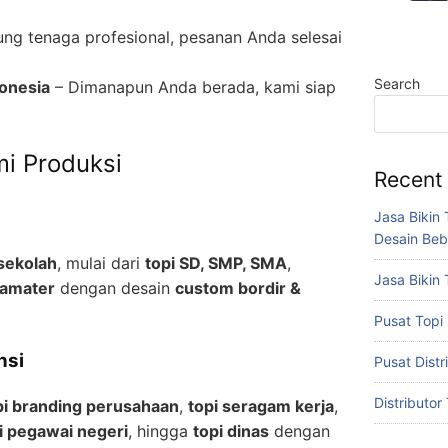
ng tenaga profesional, pesanan Anda selesai
Search
donesia
– Dimanapun Anda berada, kami siap
mi Produksi
Recent
Jasa Bikin 
Desain Beb
 sekolah
, mulai dari
topi SD, SMP, SMA
,
Jasa Bikin 
mamater
dengan desain
custom bordir &
Pusat Topi
nsi
Pusat Distr
Distributor
pi branding perusahaan
,
topi seragam kerja
,
i pegawai negeri
, hingga
topi dinas
dengan