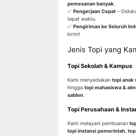
pemesanan banyak
.
✅
Pengerjaan Cepat
– Diduku
tepat waktu.
✅
Pengiriman ke Seluruh In
kirim!
Jenis Topi yang Ka
Topi Sekolah & Kampus
Kami menyediakan
topi anak
hingga
topi mahasiswa & al
sablon
.
Topi Perusahaan & Insta
Kami melayani pembuatan
to
topi instansi pemerintah
,
top