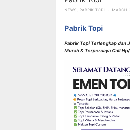
NEWS
,
PABRIK TOPI
·
MARCH 3
Pabrik Topi
Pabrik Topi Terlengkap dan 
Murah & Terpercaya Call H