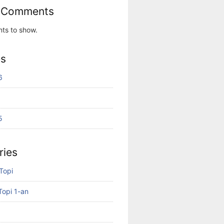
 Comments
ts to show.
es
6
5
ries
 Topi
Topi 1-an