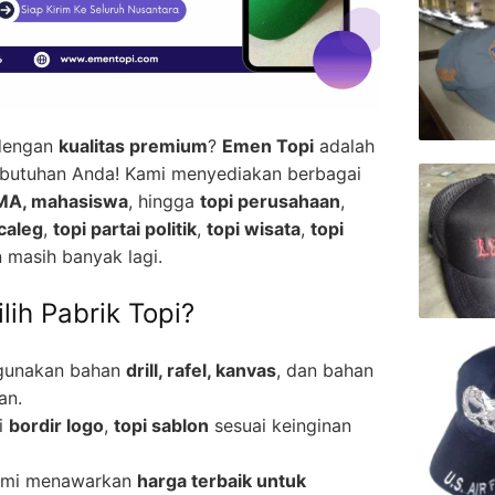
engan
kualitas premium
?
Emen Topi
adalah
kebutuhan Anda! Kami menyediakan berbagai
SMA, mahasiswa
, hingga
topi perusahaan
,
caleg
,
topi partai politik
,
topi wisata
,
topi
n masih banyak lagi.
ih Pabrik Topi?
gunakan bahan
drill, rafel, kanvas
, dan bahan
an.
i
bordir logo
,
topi sablon
sesuai keinginan
ami menawarkan
harga terbaik untuk