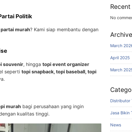
Recent
rtai Politik
No commen
 partai murah
? Kami siap membantu dengan
Archiv
March 202
ise
April 2025
i souvenir
, hingga
topi event organizer
March 202
el seperti
topi snapback, topi baseball, topi
ya.
Catego
Distributor
opi murah
bagi perusahaan yang ingin
Jasa Bikin 
engan kualitas tinggi.
News