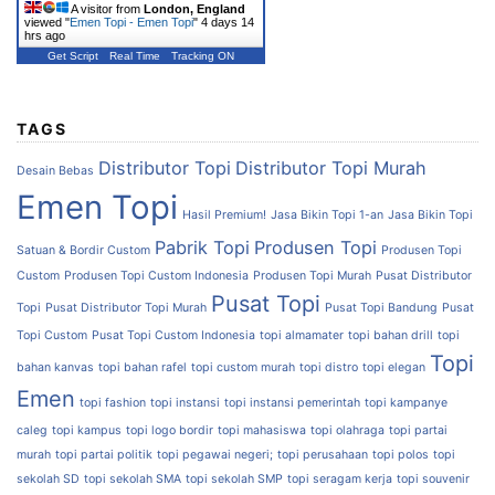
A visitor from
London, England
viewed "
Emen Topi - Emen Topi
"
4 days 14
hrs ago
Get Script
Real Time
Tracking ON
TAGS
Distributor Topi
Distributor Topi Murah
Desain Bebas
Emen Topi
Hasil Premium!
Jasa Bikin Topi 1-an
Jasa Bikin Topi
Pabrik Topi
Produsen Topi
Satuan & Bordir Custom
Produsen Topi
Custom
Produsen Topi Custom Indonesia
Produsen Topi Murah
Pusat Distributor
Pusat Topi
Topi
Pusat Distributor Topi Murah
Pusat Topi Bandung
Pusat
Topi Custom
Pusat Topi Custom Indonesia
topi almamater
topi bahan drill
topi
Topi
bahan kanvas
topi bahan rafel
topi custom murah
topi distro
topi elegan
Emen
topi fashion
topi instansi
topi instansi pemerintah
topi kampanye
caleg
topi kampus
topi logo bordir
topi mahasiswa
topi olahraga
topi partai
murah
topi partai politik
topi pegawai negeri;
topi perusahaan
topi polos
topi
sekolah SD
topi sekolah SMA
topi sekolah SMP
topi seragam kerja
topi souvenir