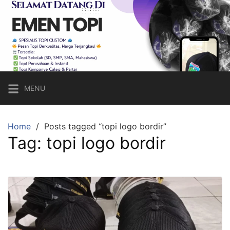
Skip
to
content
Emen
Topi
Topi
Custom
MENU
Sesuai
Keinginan,
Harga
Home
Posts tagged “topi logo bordir”
Tag:
topi logo bordir
Bersahabat!
Call
Hp/Wa:
083821620656