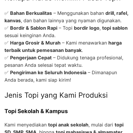
✅
Bahan Berkualitas
– Menggunakan bahan
drill, rafel,
kanvas
, dan bahan lainnya yang nyaman digunakan.
✅
Bordir & Sablon Rapi
– Topi
bordir logo
,
topi sablon
sesuai keinginan Anda.
✅
Harga Grosir & Murah
– Kami menawarkan
harga
terbaik untuk pemesanan banyak
.
✅
Pengerjaan Cepat
– Didukung tenaga profesional,
pesanan Anda selesai tepat waktu.
✅
Pengiriman ke Seluruh Indonesia
– Dimanapun
Anda berada, kami siap kirim!
Jenis Topi yang Kami Produksi
Topi Sekolah & Kampus
Kami menyediakan
topi anak sekolah
, mulai dari
topi
SD, SMP, SMA
, hingga
topi mahasiswa & almamater