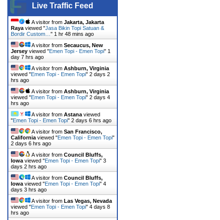
Live Traffic Feed
A visitor from
Jakarta, Jakarta
Raya
viewed "
Jasa Bikin Topi Satuan &
Bordir Custom…
"
1 hr 48 mins ago
A visitor from
Secaucus, New
Jersey
viewed "
Emen Topi - Emen Topi
"
1
day 7 hrs ago
A visitor from
Ashburn, Virginia
viewed "
Emen Topi - Emen Topi
"
2 days 2
hrs ago
A visitor from
Ashburn, Virginia
viewed "
Emen Topi - Emen Topi
"
2 days 4
hrs ago
A visitor from
Astana
viewed
"
Emen Topi - Emen Topi
"
2 days 6 hrs ago
A visitor from
San Francisco,
California
viewed "
Emen Topi - Emen Topi
"
2 days 6 hrs ago
A visitor from
Council Bluffs,
Iowa
viewed "
Emen Topi - Emen Topi
"
3
days 2 hrs ago
A visitor from
Council Bluffs,
Iowa
viewed "
Emen Topi - Emen Topi
"
4
days 3 hrs ago
A visitor from
Las Vegas, Nevada
viewed "
Emen Topi - Emen Topi
"
4 days 8
hrs ago