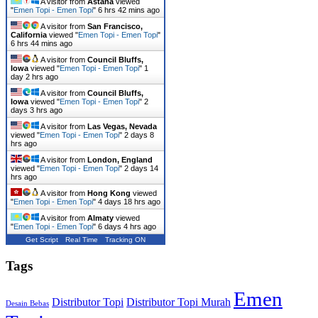
A visitor from
Astana
viewed
"
Emen Topi - Emen Topi
"
6 hrs 42 mins ago
A visitor from
San Francisco,
California
viewed "
Emen Topi - Emen Topi
"
6 hrs 44 mins ago
A visitor from
Council Bluffs,
Iowa
viewed "
Emen Topi - Emen Topi
"
1
day 2 hrs ago
A visitor from
Council Bluffs,
Iowa
viewed "
Emen Topi - Emen Topi
"
2
days 3 hrs ago
A visitor from
Las Vegas, Nevada
viewed "
Emen Topi - Emen Topi
"
2 days 8
hrs ago
A visitor from
London, England
viewed "
Emen Topi - Emen Topi
"
2 days 14
hrs ago
A visitor from
Hong Kong
viewed
"
Emen Topi - Emen Topi
"
4 days 18 hrs ago
A visitor from
Almaty
viewed
"
Emen Topi - Emen Topi
"
6 days 4 hrs ago
Get Script
Real Time
Tracking ON
Tags
Emen
Distributor Topi
Distributor Topi Murah
Desain Bebas