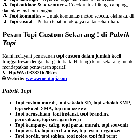
🎩
Topi outdoor & adventure
– Cocok untuk hiking, camping,
dan aktivitas luar ruangan.
🎩
Topi komunitas
– Untuk komunitas motor, sepeda, olahraga, dll.
🎩
Topi casual
– Pilihan tepat untuk gaya santai sehari-hari.
Pesan Topi Custom Sekarang ! di
Pabrik
Topi
Kami melayani pemesanan
topi custom dalam jumlah kecil
hingga besar
dengan harga terbaik. Hubungi kami sekarang untuk
mendapatkan penawaran spesial!
📞
Hp/WA: 083821620656
🌐
Website:
www.ementopi.com
Pabrik Topi
Topi custom murah, topi sekolah SD, topi sekolah SMP,
topi sekolah SMA, topi mahasiswa
Topi perusahaan, topi instansi, topi branding
perusahaan, topi seragam kerja
Topi kampanye caleg, topi partai murah, topi souvenir
Topi wisata, topi merchandise, topi event organizer
Topi bordir, topi sablon, topi polos, topi full print