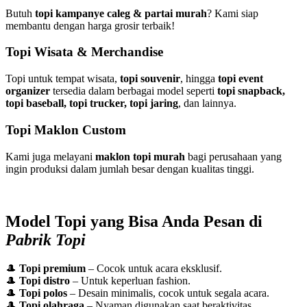
Butuh
topi kampanye caleg & partai murah
? Kami siap
membantu dengan harga grosir terbaik!
Topi Wisata & Merchandise
Topi untuk tempat wisata,
topi souvenir
, hingga
topi event
organizer
tersedia dalam berbagai model seperti
topi snapback,
topi baseball, topi trucker, topi jaring
, dan lainnya.
Topi Maklon Custom
Kami juga melayani
maklon topi murah
bagi perusahaan yang
ingin produksi dalam jumlah besar dengan kualitas tinggi.
Model Topi yang Bisa Anda Pesan di
Pabrik Topi
🎩
Topi premium
– Cocok untuk acara eksklusif.
🎩
Topi distro
– Untuk keperluan fashion.
🎩
Topi polos
– Desain minimalis, cocok untuk segala acara.
🎩
Topi olahraga
– Nyaman digunakan saat beraktivitas.