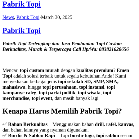
Pabrik Topi
News
,
Pabrik Topi
·
March 30, 2025
Pabrik Topi
Pabrik Topi Terlengkap dan Jasa Pembuatan Topi Custom
Berkualitas, Murah & Terpercaya Call Hp/Wa: 083821620656
Mencari
topi custom murah
dengan
kualitas premium
?
Emen
Topi
adalah solusi terbaik untuk segala kebutuhan Anda! Kami
menyediakan berbagai jenis
topi sekolah SD, SMP, SMA,
mahasiswa
, hingga
topi perusahaan
,
topi instansi
,
topi
kampanye caleg
,
topi partai politik
,
topi wisata
,
topi
merchandise
,
topi event
, dan masih banyak lagi.
Kenapa Harus Memilih Pabrik Topi?
✅
Bahan Berkualitas
– Menggunakan bahan
drill, rafel, kanvas
,
dan bahan lainnya yang nyaman digunakan.
✅
Bordir & Sablon Rapi
– Topi
bordir logo
,
topi sablon
sesuai