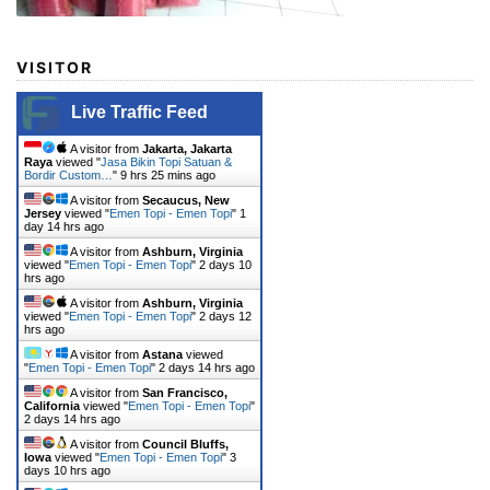
VISITOR
Live Traffic Feed
A visitor from
Jakarta, Jakarta
Raya
viewed "
Jasa Bikin Topi Satuan &
Bordir Custom…
"
9 hrs 25 mins ago
A visitor from
Secaucus, New
Jersey
viewed "
Emen Topi - Emen Topi
"
1
day 14 hrs ago
A visitor from
Ashburn, Virginia
viewed "
Emen Topi - Emen Topi
"
2 days 10
hrs ago
A visitor from
Ashburn, Virginia
viewed "
Emen Topi - Emen Topi
"
2 days 12
hrs ago
A visitor from
Astana
viewed
"
Emen Topi - Emen Topi
"
2 days 14 hrs ago
A visitor from
San Francisco,
California
viewed "
Emen Topi - Emen Topi
"
2 days 14 hrs ago
A visitor from
Council Bluffs,
Iowa
viewed "
Emen Topi - Emen Topi
"
3
days 10 hrs ago