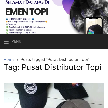
Skip
to
content
Emen
Topi
Topi
Custom
MENU
Sesuai
Keinginan,
Harga
Home
Posts tagged “Pusat Distributor Topi”
Tag:
Pusat Distributor Topi
Bersahabat!
Call
Hp/Wa:
083821620656