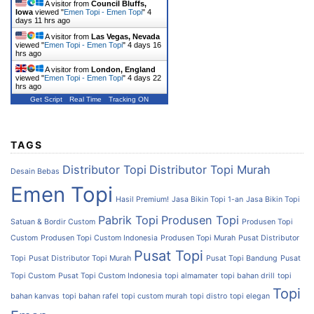
A visitor from
Council Bluffs,
Iowa
viewed "
Emen Topi - Emen Topi
"
4
days 11 hrs ago
A visitor from
Las Vegas, Nevada
viewed "
Emen Topi - Emen Topi
"
4 days 16
hrs ago
A visitor from
London, England
viewed "
Emen Topi - Emen Topi
"
4 days 22
hrs ago
Get Script
Real Time
Tracking ON
TAGS
Distributor Topi
Distributor Topi Murah
Desain Bebas
Emen Topi
Hasil Premium!
Jasa Bikin Topi 1-an
Jasa Bikin Topi
Pabrik Topi
Produsen Topi
Satuan & Bordir Custom
Produsen Topi
Custom
Produsen Topi Custom Indonesia
Produsen Topi Murah
Pusat Distributor
Pusat Topi
Topi
Pusat Distributor Topi Murah
Pusat Topi Bandung
Pusat
Topi Custom
Pusat Topi Custom Indonesia
topi almamater
topi bahan drill
topi
Topi
bahan kanvas
topi bahan rafel
topi custom murah
topi distro
topi elegan