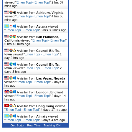
viewed "
Emen Topi - Emen Topi
"
2 hrs 37
mins ago
A visitor from
Ashburn, Virginia
viewed "
Emen Topi - Emen Topi
"
4 hrs 55
mins ago
A visitor from
Astana
viewed
"
Emen Topi - Emen Topi
"
6 hrs 39 mins ago
A visitor from
San Francisco,
California
viewed "
Emen Topi - Emen Topi
"
6 hrs 42 mins ago
A visitor from
Council Bluffs,
Iowa
viewed "
Emen Topi - Emen Topi
"
1
day 2 hrs ago
A visitor from
Council Bluffs,
Iowa
viewed "
Emen Topi - Emen Topi
"
2
days 3 hrs ago
A visitor from
Las Vegas, Nevada
viewed "
Emen Topi - Emen Topi
"
2 days 8
hrs ago
A visitor from
London, England
viewed "
Emen Topi - Emen Topi
"
2 days 14
hrs ago
A visitor from
Hong Kong
viewed
"
Emen Topi - Emen Topi
"
4 days 17 hrs ago
A visitor from
Almaty
viewed
"
Emen Topi - Emen Topi
"
6 days 4 hrs ago
Get Script
Real Time
Tracking ON