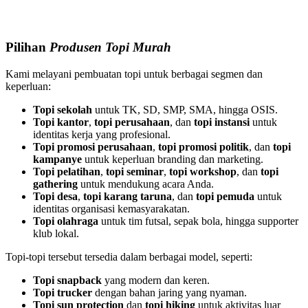
Pilihan
Produsen Topi Murah
Kami melayani pembuatan topi untuk berbagai segmen dan
keperluan:
Topi sekolah
untuk TK, SD, SMP, SMA, hingga OSIS.
Topi kantor
,
topi perusahaan
, dan
topi instansi
untuk
identitas kerja yang profesional.
Topi promosi perusahaan
,
topi promosi politik
, dan
topi
kampanye
untuk keperluan branding dan marketing.
Topi pelatihan
,
topi seminar
,
topi workshop
, dan
topi
gathering
untuk mendukung acara Anda.
Topi desa
,
topi karang taruna
, dan
topi pemuda
untuk
identitas organisasi kemasyarakatan.
Topi olahraga
untuk tim futsal, sepak bola, hingga supporter
klub lokal.
Topi-topi tersebut tersedia dalam berbagai model, seperti:
Topi snapback
yang modern dan keren.
Topi trucker
dengan bahan jaring yang nyaman.
Topi sun protection
dan
topi hiking
untuk aktivitas luar